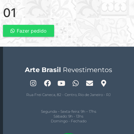
01
Fazer pedido
Arte Brasil
Revestimentos
Rua Frei Caneca, 82 - Centro, Rio de Janeiro - RJ
Segunda – Sexta-feira: 9h – 17hs
Sábado: 9h - 13hs
Domingo - Fechado