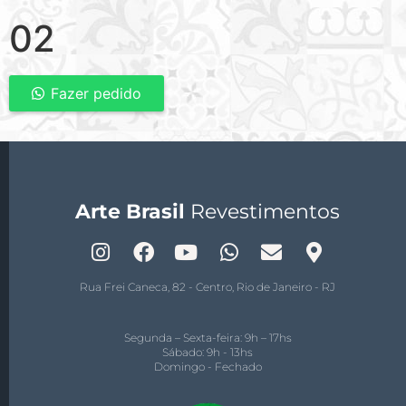
02
Fazer pedido
Arte Brasil
Revestimentos
Rua Frei Caneca, 82 - Centro, Rio de Janeiro - RJ
Segunda – Sexta-feira: 9h – 17hs
Sábado: 9h - 13hs
Domingo - Fechado