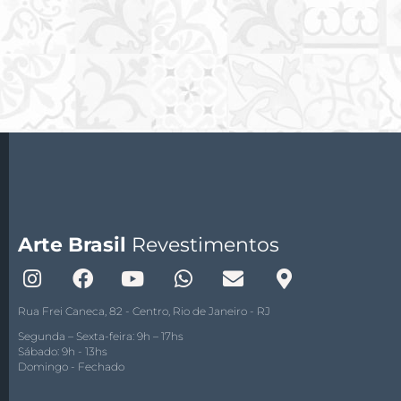
Arte Brasil
Revestimentos
Rua Frei Caneca, 82 - Centro, Rio de Janeiro - RJ
Segunda – Sexta-feira: 9h – 17hs
Sábado: 9h - 13hs
Domingo - Fechado