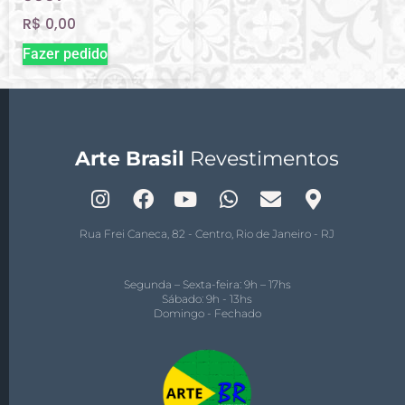
R$
0,00
Fazer pedido
Arte Brasil
Revestimentos
Rua Frei Caneca, 82 - Centro, Rio de Janeiro - RJ
Segunda – Sexta-feira: 9h – 17hs
Sábado: 9h - 13hs
Domingo - Fechado