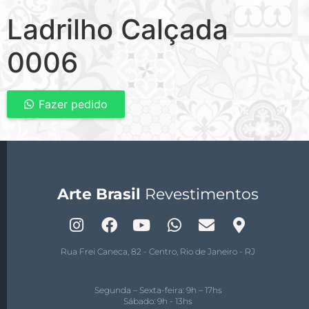
Ladrilho Calçada
0006
Fazer pedido
Arte Brasil
Revestimentos
Rua Frei Caneca, 82 - Centro, Rio de Janeiro - RJ
Segunda – Sexta-feira: 9h – 17hs
Sábado: 9h - 13hs