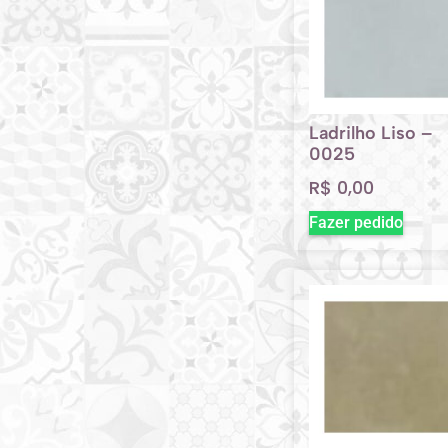
Ladrilho Liso –
0025
R$
0,00
Fazer pedido