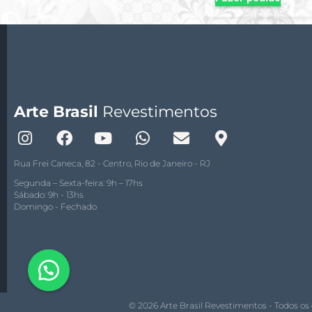
Arte Brasil
Revestimentos
Rua Frei Caneca, 82 - Centro, Rio de Janeiro - RJ
Segunda – Sexta-feira: 9h – 17hs
Sábado: 9h - 13hs
Domingo - Fechado
© 2026 Arte Brasil Revestimentos - Todos os 